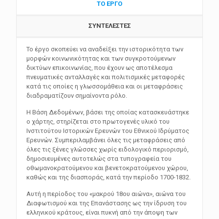
ΤΟ ΕΡΓΟ
ΣΥΝΤΕΛΕΣΤΕΣ
Το έργο σκοπεύει να αναδείξει την ιστορικότητα των
μορφών κοινωνικότητας και των συγκροτούμενων
δικτύων επικοινωνίας, που έχουν ως αποτέλεσμα
πνευματικές ανταλλαγές και πολιτισμικές μεταφορές
κατά τις οποίες η γλωσσομάθεια και οι μεταφράσεις
διαδραματίζουν σημαίνοντα ρόλο.
Η Βάση Δεδομένων, βάσει της οποίας κατασκευάστηκε
ο χάρτης, στηρίζεται στο πρωτογενές υλικό του
Ινστιτούτου Ιστορικών Ερευνών του Εθνικού Ιδρύματος
Ερευνών. Συμπεριλαμβάνει όλες τις μεταφράσεις από
όλες τις ξένες γλώσσες χωρίς ειδολογικό περιορισμό,
δημοσιευμένες αυτοτελώς στα τυπογραφεία του
οθωμανοκρατούμενου και βενετοκρατούμενου χώρου,
καθώς και της διασποράς, κατά την περίοδο 1700-1832.
Αυτή η περίοδος του «μακρού 18ου αιώνα», αιώνα του
Διαφωτισμού και της Επανάστασης ως την ίδρυση του
ελληνικού κράτους, είναι πυκνή από την άποψη των