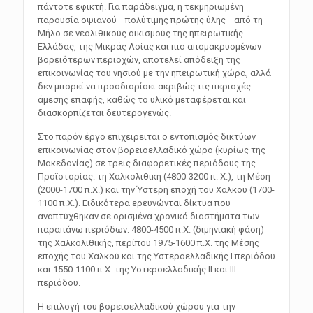
πάντοτε εφικτή. Για παράδειγμα, η τεκμηριωμένη
παρουσία οψιανού –πολύτιμης πρώτης ύλης– από τη
Μήλο σε νεολιθικούς οικισμούς της ηπειρωτικής
Ελλάδας, της Μικράς Ασίας και πιο απομακρυσμένων
βορειότερων περιοχών, αποτελεί απόδειξη της
επικοινωνίας του νησιού με την ηπειρωτική χώρα, αλλά
δεν μπορεί να προσδιορίσει ακριβώς τις περιοχές
άμεσης επαφής, καθώς το υλικό μεταφέρεται και
διασκορπίζεται δευτερογενώς.
Στο παρόν έργο επιχειρείται ο εντοπισμός δικτύων
επικοινωνίας στον βορειοελλαδικό χώρο (κυρίως της
Μακεδονίας) σε τρεις διαφορετικές περιόδους της
Προϊστορίας: τη Χαλκολιθική (4800-3200 π. Χ.), τη Μέση
(2000-1700 π.Χ.) και την Ύστερη εποχή του Χαλκού (1700-
1100 π.Χ.). Ειδικότερα ερευνώνται δίκτυα που
αναπτύχθηκαν σε ορισμένα χρονικά διαστήματα των
παραπάνω περιόδων: 4800-4500 π.Χ. (διμηνιακή φάση)
της Χαλκολιθικής, περίπου 1975-1600 π.Χ. της Μέσης
εποχής του Χαλκού και της Υστεροελλαδικής Ι περιόδου
και 1550-1100 π.Χ. της Υστεροελλαδικής ΙΙ και ΙΙΙ
περιόδου.
Η επιλογή του βορειοελλαδικού χώρου για την