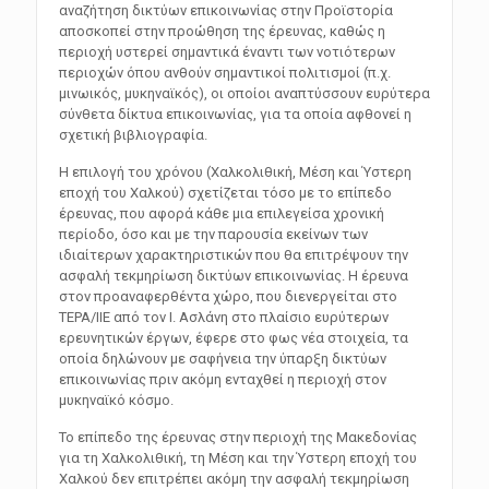
αναζήτηση δικτύων επικοινωνίας στην Προϊστορία
αποσκοπεί στην προώθηση της έρευνας, καθώς η
περιοχή υστερεί σημαντικά έναντι των νοτιότερων
περιοχών όπου ανθούν σημαντικοί πολιτισμοί (π.χ.
μινωικός, μυκηναϊκός), οι οποίοι αναπτύσσουν ευρύτερα
σύνθετα δίκτυα επικοινωνίας, για τα οποία αφθονεί η
σχετική βιβλιογραφία.
Η επιλογή του χρόνου (Χαλκολιθική, Μέση και Ύστερη
εποχή του Χαλκού) σχετίζεται τόσο με το επίπεδο
έρευνας, που αφορά κάθε μια επιλεγείσα χρονική
περίοδο, όσο και με την παρουσία εκείνων των
ιδιαίτερων χαρακτηριστικών που θα επιτρέψουν την
ασφαλή τεκμηρίωση δικτύων επικοινωνίας. Η έρευνα
στον προαναφερθέντα χώρο, που διενεργείται στο
ΤΕΡΑ/ΙΙΕ από τον Ι. Ασλάνη στο πλαίσιο ευρύτερων
ερευνητικών έργων, έφερε στο φως νέα στοιχεία, τα
οποία δηλώνουν με σαφήνεια την ύπαρξη δικτύων
επικοινωνίας πριν ακόμη ενταχθεί η περιοχή στον
μυκηναϊκό κόσμο.
Το επίπεδο της έρευνας στην περιοχή της Μακεδονίας
για τη Χαλκολιθική, τη Μέση και την Ύστερη εποχή του
Χαλκού δεν επιτρέπει ακόμη την ασφαλή τεκμηρίωση