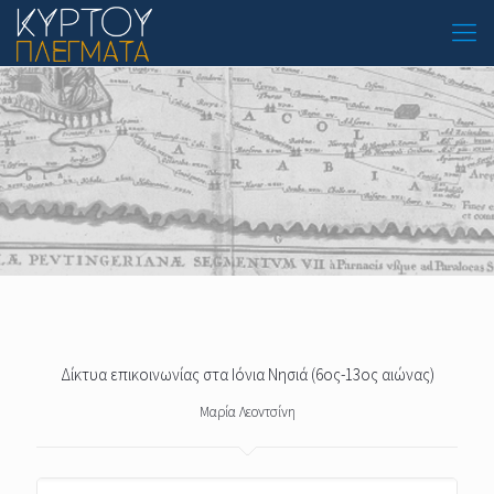
Δίκτυα επικοινωνίας στα Ιόνια Νησιά (6ος-13ος αιώνας)
Μαρία Λεοντσίνη