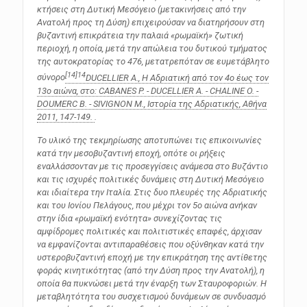
κτήσεις στη Δυτική Μεσόγειο (μετακινήσεις από την
Ανατολή προς τη Δύση) επιχειρούσαν να διατηρήσουν στη
βυζαντινή επικράτεια την παλαιά «ρωμαϊκή» ζωτική
περιοχή, η οποία, μετά την απώλεια του δυτικού τμήματος
της αυτοκρατορίας το 476, μετατρεπόταν σε ευμετάβλητο
[14]
14
σύνορο
DUCELLIER Α., Η Αδριατική από τον 4ο έως τον
13ο αιώνα, στο: CABANES P. - DUCELLIER A. - CHALINE O. -
DOUMERC B. - SIVIGNON M.,
Ιστορία της Αδριατικής
, Αθήνα
2011, 147-149.
.
Το υλικό της τεκμηρίωσης αποτυπώνει τις επικοινωνίες
κατά την μεσοβυζαντινή εποχή, οπότε οι ρήξεις
εναλλάσσονταν με τις προσεγγίσεις ανάμεσα στο Βυζάντιο
και τις ισχυρές πολιτικές δυνάμεις στη Δυτική Μεσόγειο
και ιδιαίτερα την Ιταλία. Στις δυο πλευρές της Αδριατικής
και του Ιονίου Πελάγους, που μέχρι τον 5ο αιώνα ανήκαν
στην ίδια «ρωμαϊκή ενότητα» συνεχίζοντας τις
αμφίδρομες πολιτικές και πολιτιστικές επαφές, άρχισαν
να εμφανίζονται αντιπαραθέσεις που οξύνθηκαν κατά την
υστεροβυζαντινή εποχή με την επικράτηση της αντίθετης
φοράς κινητικότητας (από την Δύση προς την Ανατολή), η
οποία θα πυκνώσει μετά την έναρξη των Σταυροφοριών. Η
μεταβλητότητα του συσχετισμού δυνάμεων σε συνδυασμό