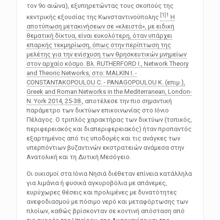
τον 9ο αιώνα), εξυπηρετώντας τους σκοπούς της
[1]
1
κεντρικής εξουσίας της Κωνσταντινούπολης
Η
αποτύπωση μετακινήσεων σε «κλειστά», με ειδική
θεματική δίκτυα, είναι ευκολότερη, όταν υπάρχει
επαρκής τεκμηρίωση, όπως στην περίπτωση της
μελέτης για την ενίσχυση των θρησκευτικών μνημείων
στον αρχαίο κόσμο. Βλ. RUTHERFORD I., Network Theory
and Theoric Networks, στο: MALKIN I. -
CONSTANTAKOPOULOU C. - PANAGOPOULOU K. (επιμ.),
Greek and Roman Networks in the Mediterranean, London-
N. York 2014, 25-38.
, αποτέλεσε την πιο σημαντική
παράμετρο των δικτύων επικοινωνίας στο Ιόνιο
Πέλαγος. Ο τριπλός χαρακτήρας των δικτύων (τοπικός,
περιφερειακός και διαπεριφερειακός) ήταν προπαντός
εξαρτημένος από τις υποδομές και τις ανάγκες των
υπερπόντιων βυζαντινών εκστρατειών ανάμεσα στην
Ανατολική και τη Δυτική Μεσόγειο.
Οι οικισμοί στα Ιόνια Νησιά διέθεταν επίνεια κατάλληλα
για λιμάνια ή φυσικά αγκυροβόλια με απάνεμες,
ευρύχωρες θέσεις και προλιμένες με δυνατότητες
ανεφοδιασμού με πόσιμο νερό και μεταφόρτωσης των
πλοίων, καθώς βρίσκονταν σε κοντινή απόσταση από