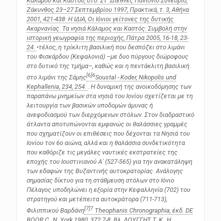
Καλάμου και Καστού, στο:
Στ΄ Διεθνές Πανιόνιο Συνέδριο,
Zάκυνθος 23–27 Σεπτεμβρίου 1997, Πρακτικά
, τ. 3, Αθήνα
2001, 421-438· Η ΙΔΙΑ,
Οι Ιόνιοι γείτονες της δυτικής
Ακαρνανίας. Τα νησιά Κάλαμος και Καστός: Συμβολή στην
ιστορική γεωγραφία της περιοχής
, Πάτρα 2005, 16-18, 23-
24.
•τέλος, η τρίκλιτη βασιλική που δεσπόζει στο λιμάνι
του Φισκάρδου (Κεφαλονιά) –με δυο πύργους διώροφους
στο δυτικό της τμήμα–, καθώς και η πεντάκλιτη βασιλική
[6]
6
στο λιμάνι της Σάμης
Soustal - Koder,
Nikopolis und
Kephallenia
, 234, 254.
. Η δυναμική της ανοικοδόμησης των
παραπάνω μνημείων στα νησιά του Ιονίου σχετίζεται με τη
λειτουργία των βασικών υποδομών άμυνας ή
ανεφοδιασμού των διερχόμενων στόλων. Στον διαδραστικό
άτλαντα αποτυπώνονται εμφανώς οι θαλάσσιες γραμμές
που σχηματίζουν οι επιθέσεις που δέχονται τα Νησιά του
Ιονίου τον 6ο αιώνα, αλλά και η θαλάσσια συνδετικότητα
που καθόριζε τις μεγάλες ναυτικές εκστρατείες της
εποχής του Ιουστινιανού Α΄ (527-565) για την ανακατάληψη
των εδαφών της Βυζαντινής αυτοκρατορίας. Ανάλογης
σημασίας δίκτυο για τη στάθμευση στόλων στο Ιόνιο
Πέλαγος υποδηλώνει η εξορία στην Κεφαλληνία (702) του
στρατηγού και μετέπειτα αυτοκράτορα (711-713),
[7]
7
Φιλιππικού Βαρδάνη
Theophanis Chronographia
, έκδ. DE
BOOR C., N. York 1980, 372.7-8. Bλ. ΛΟΥΓΓΗΣ T. K., H