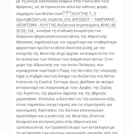
με τη μόνιμη διεκδίκηση εδαφών στην Ιταλία από τους
Φράγκους, ως ανταγωνιστών αλλά και κάποιες φορές
[15]
15
συμμάχων των Βυζαντινών
ΛΟΥΓΓΗΣ Τ., Ο
πρωτοβυζαντινός στρατός, στο: ΒΛΥΣΙΔΟΥ – ΛΑΜΠΑΚΗΣ -
ΛΕΟΝΤΣΙΝΗ - ΛΟΥΓΓΗΣ,
Βυζαντινά στρατεύματα
, 80-81, 83,
92-93, 154.
, ευνόησε τη σταδιακή επικράτηση του
διαγώνιου (βορειοανατολικού) άξονα, της Αδριατικής
θάλασσας, παράλληλα με τον ισχυρότερο και σταθερότερο
αρχαιότερο οριζόντιο άξονα (Ανατολή-Δύση), με την
ενίσχυση της Βενετίας (είχε αρχίσει να συγκροτείται τον
6ο αιώνα) και των πόλεων των Δαλματικών ακτών. Στον
χώρο της Αδριατικής και του Ιονίου Πελάγους, που
κυριαρχούσε νωρίτερα η Ρώμη, την σκυτάλη της υπεροχής
πήρε η στιβαρή ναυτική δύναμη του Βυζαντίου στη Νότια
Ιταλία και τη Σικελία. Σύντομα, όμως, βρέθηκε σε σκληρό
ανταγωνισμό και σύγκρουση με τους Άραβες της Συρίας,
της Αιγύπτου, της βορείου Αφρικής και της Ιβηρικής
χερσονήσου. Επιπλέον, ειδικά από τον 10ο αιώνα και εξής,
στους παραπάνω συσχετισμούς και τις στρατηγικές και
οικονομικές διαστάσεις του δικτύου επικοινωνιών
προστέθηκε και η ανάπτυξη της Βενετίας, δίνοντας
δυναμικό και κεντρικό ρόλο στην Αδριατική και
τροποποιώντας τον προσανατολισμό των ανταλλαγών με
τη μετακίνηση των κέντρων οικονομικής σημασίας από την