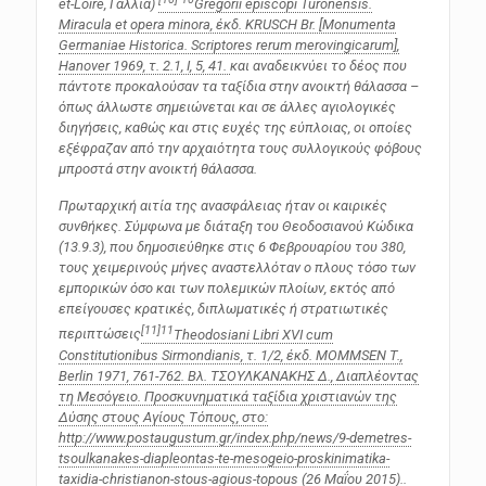
et-Loire, Γαλλία)
Gregorii episcopi Turonensis.
Miracula et opera minora
, έκδ. KRUSCH Br. [Monumenta
Germaniae Historica. Scriptores rerum merovingicarum],
Hanover 1969, τ. 2.1, Ι, 5, 41.
και αναδεικνύει το δέος που
πάντοτε προκαλούσαν τα ταξίδια στην ανοικτή θάλασσα –
όπως άλλωστε σημειώνεται και σε άλλες αγιολογικές
διηγήσεις, καθώς και στις ευχές της εύπλοιας, οι οποίες
εξέφραζαν από την αρχαιότητα τους συλλογικούς φόβους
μπροστά στην ανοικτή θάλασσα.
Πρωταρχική αιτία της ανασφάλειας ήταν οι καιρικές
συνθήκες. Σύμφωνα με διάταξη του Θεοδοσιανού Κώδικα
(13.9.3), που δημοσιεύθηκε στις 6 Φεβρουαρίου του 380,
τους χειμερινούς μήνες αναστελλόταν ο πλους τόσο των
εμπορικών όσο και των πολεμικών πλοίων, εκτός από
επείγουσες κρατικές, διπλωματικές ή στρατιωτικές
[11]
11
περιπτώσεις
Theodosiani Libri XVI cum
Constitutionibus Sirmondianis
, τ. 1/2, έκδ. MOMMSEN T.,
Berlin 1971, 761-762. Βλ. ΤΣΟΥΛΚΑΝΑΚΗΣ Δ., Διαπλέοντας
τη Μεσόγειο. Προσκυνηματικά ταξίδια χριστιανών της
Δύσης στους Αγίους Τόπους, στο:
http://www.postaugustum.gr/index.php/news/9-demetres-
tsoulkanakes-diapleontas-te-mesogeio-proskinimatika-
taxidia-christianon-stous-agious-topous (26 Mαΐου 2015).
.