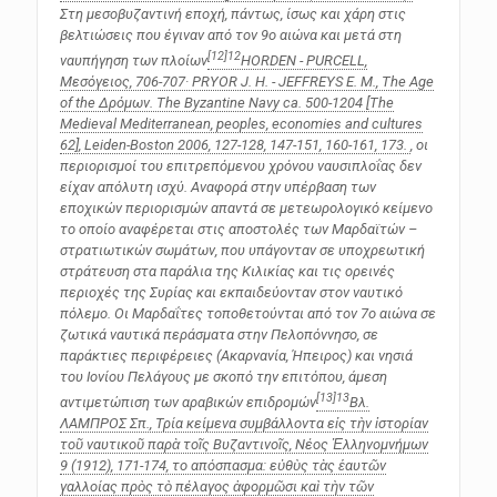
Στη μεσοβυζαντινή εποχή, πάντως, ίσως και χάρη στις
βελτιώσεις που έγιναν από τον 9o αιώνα και μετά στη
[12]
12
ναυπήγηση των πλοίων
HORDEN - PURCELL,
Μεσόγειος
, 706-707· PRYOR J. H. - JEFFREYS E. M.,
The Age
of the Δρόμων. The Byzantine Navy ca. 500-1204
[The
Medieval Mediterranean, peoples, economies and cultures
62], Leiden-Boston 2006, 127-128, 147-151, 160-161, 173.
, οι
περιορισμοί του επιτρεπόμενου χρόνου ναυσιπλοΐας δεν
είχαν απόλυτη ισχύ. Αναφορά στην υπέρβαση των
εποχικών περιορισμών απαντά σε μετεωρολογικό κείμενο
το οποίο αναφέρεται στις αποστολές των Μαρδαϊτών –
στρατιωτικών σωμάτων, που υπάγονταν σε υποχρεωτική
στράτευση στα παράλια της Κιλικίας και τις ορεινές
περιοχές της Συρίας και εκπαιδεύονταν στον ναυτικό
πόλεμο. Οι Μαρδαΐτες τοποθετούνται από τον 7ο αιώνα σε
ζωτικά ναυτικά περάσματα στην Πελοπόννησο, σε
παράκτιες περιφέρειες (Ακαρνανία, Ήπειρος) και νησιά
του Ιονίου Πελάγους με σκοπό την επιτόπου, άμεση
[13]
13
αντιμετώπιση των αραβικών επιδρομών
Βλ.
ΛΑΜΠΡΟΣ Σπ., Τρία κείμενα συμβάλλοντα εἰς τὴν ἱστορίαν
τοῦ ναυτικοῦ παρὰ τοῖς Βυζαντινοῖς, Nέος Ἑλληνομνήμων
9 (1912), 171-174, το απόσπασμα:
εὐθὺς τὰς ἑαυτῶν
γαλλοίας πρὸς τὸ πέλαγος ἀφορμῶσι καὶ τὴν τῶν