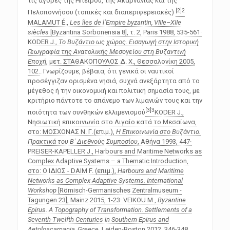
τις αγορές της Ηπείρου, της Ακαρνανίας και της
[2]
2
Πελοποννήσου (τοπικές και διαπεριφερειακές)
MALAMUT É.,
Les îles de l’Empire byzantin, VIIIe–XIIe
siècles
[Byzantina Sorbonensia 8], τ. 2, Paris 1988, 535-561·
KODER J.,
Το Βυζάντιο ως χώρος. Εισαγωγή στην Ιστορική
Γεωγραφία της Ανατολικής Μεσογείου στη Βυζαντινή
Εποχή
, μετ. ΣΤΑΘΑΚΟΠΟΥΛΟΣ Δ. Χ., Θεσσαλονίκη 2005,
102.
. Γνωρίζουμε, βέβαια, ότι γενικά οι ναυτικοί
προσέγγιζαν ορισμένα νησιά, συχνά ανεξάρτητα από το
μέγεθος ή την οικονομική και πολιτική σημασία τους, με
κριτήριο πάντοτε το απάνεμο των λιμανιών τους και την
[3]
3
ποιότητα των συνθηκών ελλιμενισμού
KODER J.,
Νησιωτική επικοινωνία στο Αιγαίο κατά το Μεσαίωνα,
στο: ΜΟΣΧΟΝΑΣ Ν. Γ.(επιμ.),
Η Επικοινωνία στο Βυζάντιο.
Πρακτικά του Β΄ Διεθνούς Συμποσίου
, Αθήνα 1993, 447·
PREISER-KAPELLER J., Harbours and Maritime Networks as
Complex Adaptive Systems – a Thematic Introduction,
στο: Ο ΙΔΙΟΣ - DAIM F. (επιμ.),
Harbours and Maritime
Networks as Complex Adaptive Systems. International
Workshop
[Römisch-Germanisches Zentralmuseum -
Tagungen 23], Mainz 2015, 1-23· VEIKOU M.,
Byzantine
Epirus. A Topography of Transformation. Settlements of a
Seventh-Twelfth Centuries in Southern Epirus and
Aetoloacarnania, Greece
, Leiden-Boston 2012, 346-348,