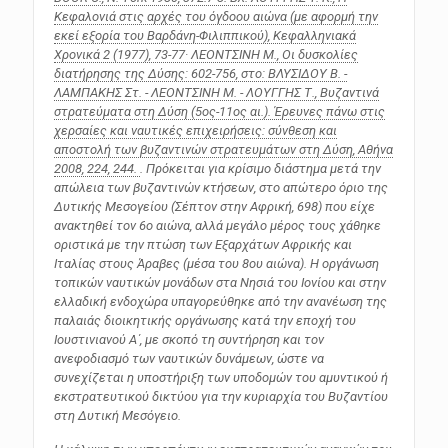
Kεφαλονιά στις αρχές του όγδοου αιώνα (με αφορμή την
εκεί εξορία του Bαρδάνη-Φιλιππικού),
Kεφαλληνιακά
Xρονικά
2 (1977), 73-77· ΛΕΟΝΤΣΙΝΗ Μ., Οι δυσκολίες
διατήρησης της Δύσης: 602-756, στο: ΒΛΥΣΙΔΟΥ B. -
ΛΑΜΠΑΚΗΣ Στ. - ΛΕΟΝΤΣΙΝΗ Μ. - ΛΟΥΓΓΗΣ Τ.,
Βυζαντινά
στρατεύματα στη Δύση (5ος-11ος αι.). Έρευνες πάνω στις
χερσαίες και ναυτικές επιχειρήσεις: σύνθεση και
αποστολή των βυζαντινών στρατευμάτων στη Δύση
, Αθήνα
2008, 224, 244.
. Πρόκειται για κρίσιμο διάστημα μετά την
απώλεια των βυζαντινών κτήσεων, στο απώτερο όριο της
Δυτικής Μεσογείου (Σέπτον στην Αφρική, 698) που είχε
ανακτηθεί τον 6ο αιώνα, αλλά μεγάλο μέρος τους χάθηκε
οριστικά με την πτώση των Εξαρχάτων Αφρικής και
Ιταλίας στους Άραβες (μέσα του 8ου αιώνα). Η οργάνωση
τοπικών ναυτικών μονάδων στα Νησιά του Ιονίου και στην
ελλαδική ενδοχώρα υπαγορεύθηκε από την ανανέωση της
παλαιάς διοικητικής οργάνωσης κατά την εποχή του
Ιουστινιανού Α΄, με σκοπό τη συντήρηση και τον
ανεφοδιασμό των ναυτικών δυνάμεων, ώστε να
συνεχίζεται η υποστήριξη των υποδομών του αμυντικού ή
εκστρατευτικού δικτύου για την κυριαρχία του Βυζαντίου
στη Δυτική Μεσόγειο.