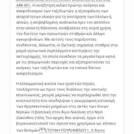
448-451.
. Η αναζήτηση ειδών πρώτης ανάγκης και
ανεφοδιασμού των ταξιδιωτών, η εξασφάλιση των
απαραίτητων υλικών για τη συντήρηση των πλοίων ή,
απλώς, η επιβεβλημένη ανάπαυλα πριν τον απόπλου
στην ανοικτή θάλασσα, συνέβαλλαν στη συχνή χρήση
του δικτύου των νησιωτικών σταθμών και άλλων
αγκυροβολίων. Με αυτούς τους παράγοντες
συνδέονται, άλλωστε, οι ζωτικής σημασίας σταθμοί στα
μικρά νησιωτικά συμπλέγματα κατά μήκος της
ακτογραμμής, τα οποία συνέδεαν τα μεγαλύτερα νησιά
με τις ηπειρωτικές περιοχές και εξυπηρετούσαν τις
ανάγκες των ταξιδιωτών και τα τοπικά δίκτυα
ανεφοδιασμού.
Η ελλειμματική εικόνα των γραπτών πηγών,
τουλάχιστον ως προς τους διαύλους της ναυτικής
επικοινωνίας, μπορεί μερικώς να συμπληρωθεί από την
κινητικότητα που υποδηλώνει η γεωγραφική κατανομή
των θρησκευτικών μνημείων στις ακτές των Ιόνιων
Νησιών. Η βασιλική στον Άγιο Νικόλαο στο Νησί
Ζακύνθου (τέλη 7ου-αρχές 8ου αιώνα), όρμο στα
βορειοανατολικά του νησιού που χρησίμευε ως επίνειο
[4]
4
των Βολιμών
ΣΤΟΥΦΗ-ΠΟΥΛΗΜΕΝΟΥ Ι., O Άγιος