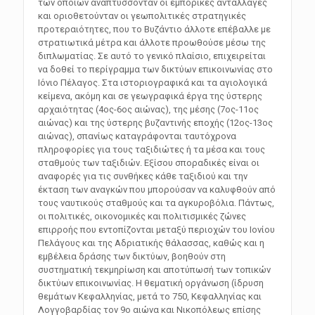
των οποίων αναπτύσσονταν οι εμπορικές ανταλλαγές
και οριοθετούνταν οι γεωπολιτικές στρατηγικές
προτεραιότητες, που το Βυζάντιο άλλοτε επέβαλλε με
στρατιωτικά μέτρα και άλλοτε προωθούσε μέσω της
διπλωματίας. Σε αυτό το γενικό πλαίσιο, επιχειρείται
να δοθεί το περίγραμμα των δικτύων επικοινωνίας στο
Ιόνιο Πέλαγος. Στα ιστοριογραφικά και τα αγιολογικά
κείμενα, ακόμη και σε γεωγραφικά έργα της ύστερης
αρχαιότητας (4ος-6ος αιώνας), της μέσης (7ος-11ος
αιώνας) και της ύστερης βυζαντινής εποχής (12ος-13ος
αιώνας), σπανίως καταγράφονται ταυτόχρονα
πληροφορίες για τους ταξιδιώτες ή τα μέσα και τους
σταθμούς των ταξιδιών. Εξίσου σποραδικές είναι οι
αναφορές για τις συνθήκες κάθε ταξιδιού και την
έκταση των αναγκών που μπορούσαν να καλυφθούν από
τους ναυτικούς σταθμούς και τα αγκυροβόλια. Πάντως,
οι πολιτικές, οικονομικές και πολιτισμικές ζώνες
επιρροής που εντοπίζονται μεταξύ περιοχών του Ιονίου
Πελάγους και της Αδριατικής θάλασσας, καθώς και η
εμβέλεια δράσης των δικτύων, βοηθούν στη
συστηματική τεκμηρίωση και αποτύπωσή των τοπικών
δικτύων επικοινωνίας. Η θεματική οργάνωση (ίδρυση
θεμάτων Κεφαλληνίας, μετά το 750, Κεφαλληνίας και
Λογγοβαρδίας τον 9ο αιώνα και Νικοπόλεως επίσης