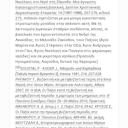
Nικόλαος στο Nησί στη Zάκυνθο: Mια άγνωστη
παλαιοχριστιανική βασιλική,
Δελτίον Χριστιανικής
Αρχαιολογικής Εταιρείας
14 (1987-1988), 267-276, ειδικά
275.
, πιθανόν σχετιζόταν με μια μόνιμη εγκατάσταση
στρατιωτικής μονάδας στην απέναντι ακτή. Με τη
λειτουργία λιμενικών σταθμών συνδέονται, επίσης, οι
βασιλικές που έχουν εντοπιστεί στο Νυδρί της
Λευκάδας, το Μελινάδο Ζακύνθου, τους Παξούς (Αγία
Μαρίνα και Άγιος Στέφανος στην Οζιά, Άγιοι Ανάργυροι
στον Γάιο, Άγιος Νικόλαος και Παναγία στις φερώνυμες
νησίδες) και σε μικρότερα νησάκια (Πρασούδι
Ηγουμενίτσας, Λαγούδια, δυτικά της Κέρκυρας)
[5]
5
SOUSTAL P. - KODER J.,
Nikopolis und Kephallenia
[Tabula Imperii Byzantini 3], Vienna 1981, 216, 227-228·
ΡΗΓΑΚΟΥ Τ., Βυζαντινή και μεταβυζαντινή τέχνη στα Ιόνια
Νησιά, στο:
Ιόνιοι Νήσοι. Ιστορία και πολιτισμός
, Αθήνα
2007, 55· Η ΙΔΙΑ, Οι Παξοί κατά τη βυζαντινή και
μεταβυζαντινή περίοδο: η μαρτυρία των μνημείων, στο:
Θ΄
Πανιόνιο Συνέδριο, Παξοί 26–30 Μαΐου 2010, Πρακτικά
,
ΝΙΚΗΦΟΡΟΥ Α. Δ. (επιμ.), τ. 2, Παξοί 2014, 59-62· ΧΡΥΣΟΣ Ε.,
Οι Παξοί κατά την πρώιμη βυζαντινή περίοδο, στο:
ΝΙΚΗΦΟΡΟΥ,
Θ΄ Πανιόνιο Συνέδριο
, 489-496. Βλ. ακόμη,
ΜΟΥΤΖΑΛΗ Α., Ιστορικογεωγραφικά των Ιονίων Νήσων