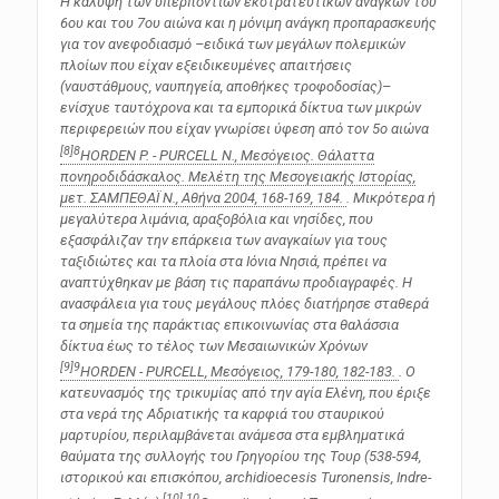
Η κάλυψη των υπερπόντιων εκστρατευτικών αναγκών του
6ου και του 7ου αιώνα και η μόνιμη ανάγκη προπαρασκευής
για τον ανεφοδιασμό –ειδικά των μεγάλων πολεμικών
πλοίων που είχαν εξειδικευμένες απαιτήσεις
(ναυστάθμους, ναυπηγεία, αποθήκες τροφοδοσίας)–
ενίσχυε ταυτόχρονα και τα εμπορικά δίκτυα των μικρών
περιφερειών που είχαν γνωρίσει ύφεση από τον 5ο αιώνα
[8]
8
HORDEN P. - PURCELL N., Μεσόγειος.
Θάλαττα
πονηροδιδάσκαλος. Μελέτη της Μεσογειακής Ιστορίας
,
μετ. ΣΑΜΠΕΘΑΪ Ν., Αθήνα 2004, 168-169, 184.
. Μικρότερα ή
μεγαλύτερα λιμάνια, αραξοβόλια και νησίδες, που
εξασφάλιζαν την επάρκεια των αναγκαίων για τους
ταξιδιώτες και τα πλοία στα Ιόνια Νησιά, πρέπει να
αναπτύχθηκαν με βάση τις παραπάνω προδιαγραφές. Η
ανασφάλεια για τους μεγάλους πλόες διατήρησε σταθερά
τα σημεία της παράκτιας επικοινωνίας στα θαλάσσια
δίκτυα έως το τέλος των Μεσαιωνικών Χρόνων
[9]
9
HORDEN - PURCELL,
Μεσόγειος
, 179-180, 182-183.
. Ο
κατευνασμός της τρικυμίας από την αγία Ελένη, που έριξε
στα νερά της Αδριατικής τα καρφιά του σταυρικού
μαρτυρίου, περιλαμβάνεται ανάμεσα στα εμβληματικά
θαύματα της συλλογής του Γρηγορίου της Τουρ (538-594,
ιστορικού και επισκόπου, archidioecesis Turonensis, Indre-
[10]
10