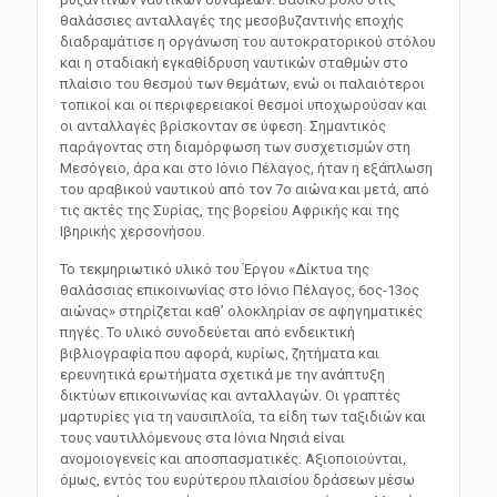
θαλάσσιες ανταλλαγές της μεσοβυζαντινής εποχής
διαδραμάτισε η οργάνωση του αυτοκρατορικού στόλου
και η σταδιακή εγκαθίδρυση ναυτικών σταθμών στο
πλαίσιο του θεσμού των θεμάτων, ενώ οι παλαιότεροι
τοπικοί και οι περιφερειακοί θεσμοί υποχωρούσαν και
οι ανταλλαγές βρίσκονταν σε ύφεση. Σημαντικός
παράγοντας στη διαμόρφωση των συσχετισμών στη
Μεσόγειο, άρα και στο Ιόνιο Πέλαγος, ήταν η εξάπλωση
του αραβικού ναυτικού από τον 7ο αιώνα και μετά, από
τις ακτές της Συρίας, της βορείου Αφρικής και της
Ιβηρικής χερσονήσου.
Το τεκμηριωτικό υλικό του Έργου «Δίκτυα της
θαλάσσιας επικοινωνίας στο Ιόνιο Πέλαγος, 6ος-13ος
αιώνας» στηρίζεται καθ’ ολοκληρίαν σε αφηγηματικές
πηγές. Το υλικό συνοδεύεται από ενδεικτική
βιβλιογραφία που αφορά, κυρίως, ζητήματα και
ερευνητικά ερωτήματα σχετικά με την ανάπτυξη
δικτύων επικοινωνίας και ανταλλαγών. Οι γραπτές
μαρτυρίες για τη ναυσιπλοΐα, τα είδη των ταξιδιών και
τους ναυτιλλόμενους στα Ιόνια Νησιά είναι
ανομοιογενείς και αποσπασματικές. Αξιοποιούνται,
όμως, εντός του ευρύτερου πλαισίου δράσεων μέσω